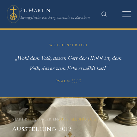
St. Martin
Evangelische Kirchengemeinde in Zwochau
WOCHENSPRUCH
„Wohl dem Volk, dessen Gott der HERR ist, dem
Volk, das er zum Erbe erwählt hat!“
Psalm 33,12
Start
›
Bildergalerien
›
Ausstellung 2012
Ausstellung 2012