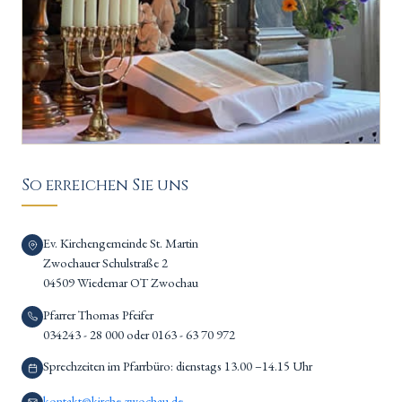
So erreichen Sie uns
Ev. Kirchengemeinde St. Martin
Zwochauer Schulstraße 2
04509 Wiedemar OT Zwochau
Pfarrer Thomas Pfeifer
034243 - 28 000 oder 0163 - 63 70 972
Sprechzeiten im Pfarrbüro: dienstags 13.00 –14.15 Uhr
kontakt@kirche-zwochau.de