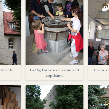
n Radefeld
Die Orgel im Detail erleben und selbst
Die Orgel im
ausprobieren.