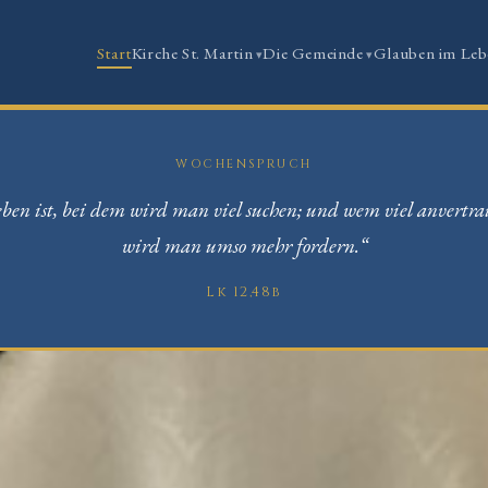
Start
Kirche St. Martin
Die Gemeinde
Glauben im Leb
WOCHENSPRUCH
ben ist, bei dem wird man viel suchen; und wem viel anvertra
wird man umso mehr fordern.“
Lk 12,48b