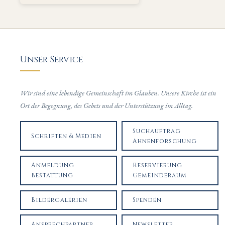
Unser Service
Wir sind eine lebendige Gemeinschaft im Glauben. Unsere Kirche ist ein
Ort der Begegnung, des Gebets und der Unterstützung im Alltag.
Suchauftrag
Schriften & Medien
Ahnenforschung
Anmeldung
Reservierung
Bestattung
Gemeinderaum
Bildergalerien
Spenden
Ansprechpartner
Newsletter