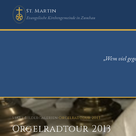
St. Martin
Evangelische Kirchengemeinde in Zwochau
„Wem viel gege
Start
›
Bildergalerien
›
Orgelradtour 2013
Orgelradtour 2013