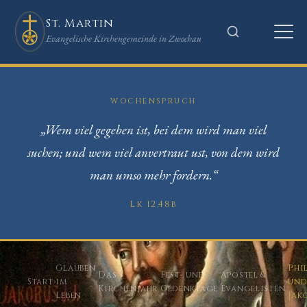
St. Martin
Evangelische Kirchengemeinde in Zwochau
WOCHENSPRUCH
„Wem viel gegeben ist, bei dem wird man viel
suchen; und wem viel anvertraut ust, von dem wird
man umso mehr fordern.“
Lk 12,48b
Glauben
Phi
Das
Fest- und
Apostel &
Start
›
im
›
›
›
›
un
Kirchenjahr
Gedenktage
Evangelisten
Leben
Jak