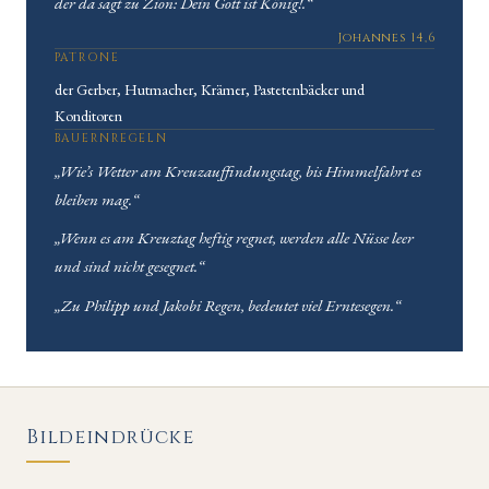
der da sagt zu Zion: Dein Gott ist König!.“
Johannes 14,6
PATRONE
der Gerber, Hutmacher, Krämer, Pastetenbäcker und
Konditoren
BAUERNREGELN
„Wie’s Wetter am Kreuzauffindungstag, bis Himmelfahrt es
bleiben mag.“
„Wenn es am Kreuztag heftig regnet, werden alle Nüsse leer
und sind nicht gesegnet.“
„Zu Philipp und Jakobi Regen, bedeutet viel Erntesegen.“
Bildeindrücke