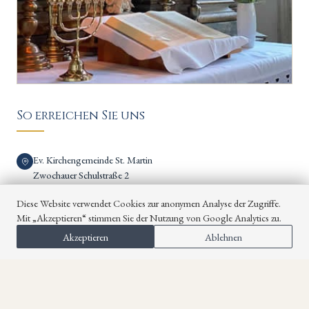
So erreichen Sie uns
Ev. Kirchengemeinde St. Martin
Zwochauer Schulstraße 2
04509 Wiedemar OT Zwochau
Diese Website verwendet Cookies zur anonymen Analyse der Zugriffe.
Pfarrer Thomas Pfeifer
Mit „Akzeptieren“ stimmen Sie der Nutzung von Google Analytics zu.
034243 - 28 000 oder 0163 - 63 70 972
Akzeptieren
Ablehnen
Sprechzeiten im Pfarrbüro: dienstags 13.00 –14.15 Uhr
kontakt@kirche-zwochau.de
Folgen Sie uns auf Facebook!