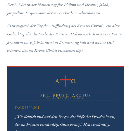
Der 3. Mai ist der Namenstag für Philipp und Jakobus, Jakob,
Jacqueline, Jacques sowie deren verschiedene Schreibweisen.
Es ist zugleich der Tag der Auffindung des Kreuzes Christi – ein alter
Gedenktag, der die Suche der Kaiserin Helena nach dem Kreuz Jesu in
Jerusalem im 4. Jahrhundert in Erinnerung hält und an das Heil
erinnert, das im Kreuz Christi beschlossen liegt.
Α
Ω
PHILIPPUS & JAKOBUS
Gedenktag – 3. Mai
TAGESSPRUCH
„Wie lieblich sind auf den Bergen die Füße des Freudenboten,
der da Frieden verkündigt, Gutes predigt, Heil verkündigt,